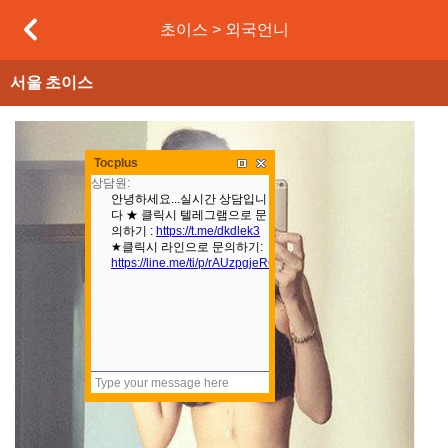
초이스 > 외국언니
서울
초이스
본문
Tocplus