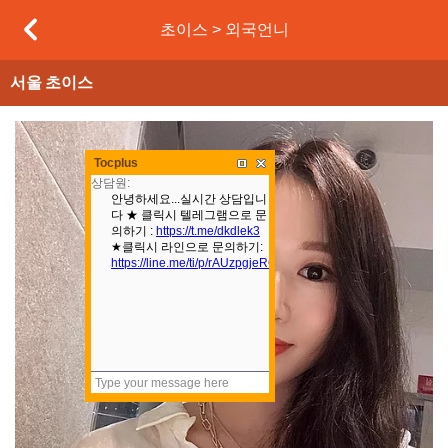
초이스 > 외국언니
서울
초이스
본문
Tocplus