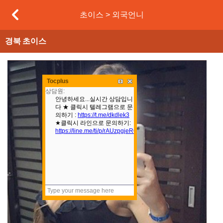
초이스 > 외국언니
경북
초이스
본문
Tocplus