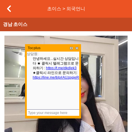
초이스 > 외국언니
경남
초이스
본문
Tocplus