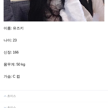
이름: 유즈키
나이: 23
신장: 166
몸무게: 50 kg
가슴: C 컵
초이스
초이스