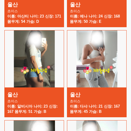
울산
울산
초이스
초이스
이름: 아산티 나이: 23 신장: 171
이름: 에나 나이: 24 신장: 168
몸무게: 54 가슴: D
몸무게: 50 가슴: E
울산
울산
초이스
초이스
이름: 알비시아 나이: 23 신장:
이름: 다샤 나이: 21 신장: 167
167 몸무게: 51 가슴: B
몸무게: 45 가슴: B