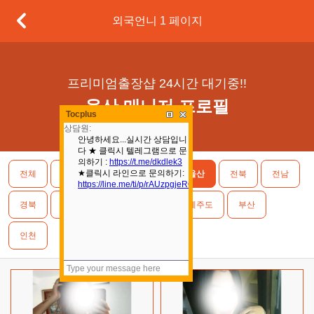
외국언니 1 페이지
프리미엄출장샵 24시간 대기중!!
울산 매니저 프로필
Tocplus
전체
서울
경기
강원
울산
전북
전남
경북
경남
충북
충남
제주도
부산
인천