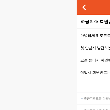
※공지※ 회원
본문
안녕하세요 도도
첫 만남시 발급하
요즘 들어서 회원
적발시 회원번호는
※공지※모든 회원님